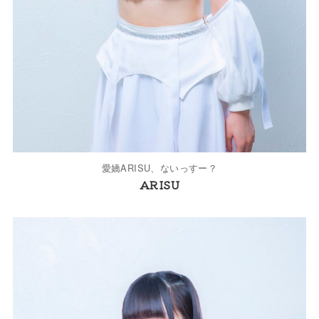
愛嬌ARISU、ないっすー？
ARISU