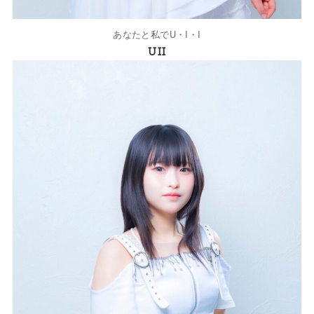
あなたと私でU・I・I
UII