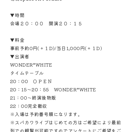
▼時間
会場２０：００ 開演２０：１５
▼料金
事前予約0円(＋１D)/当日1,000円(＋１D)
▼出演者
WONDER*WHITE
タイムテーブル
20：00 ＯＰＥＮ
20：15～20：55 WONDER*WHITE
21：00～終演後物販
22：00完全撤収
※入場は予約番号順になります。
※スパカワライブはじめての方はご希望により最前
列での観覧が可能ですのでアンケートにご希望をご