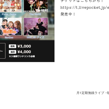
チケットはこちらから！
https://t.livepocket.jp
発売中！
月1定期無銭ライブ ｰ朝編ｰ〖