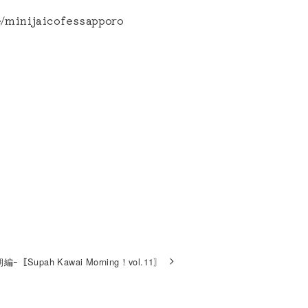
/e/minijaicofessapporo
Supah Kawai Morning！vol.11〗