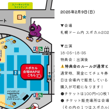
2025年2月9日(日)
▼会場
札幌ドーム内 スポカル20
▼出演
18:05~18:35
特典会：出演後
特典会のルールが通常と
通常時、現金にてチェキ券
日は会場内で販売している
購入が可能になります！
●チケットは100円×10枚で
● チケット販売場所は会
（その内の１つはスポカル